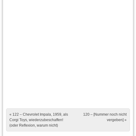
Post navigation
«
122 – Chevrolet Impala, 1959, als
120 – [Nummer noch nicht
Corgi Toys, wiederzubeschaffen!
vergeben]
»
(oder Reflexion, warum nicht)