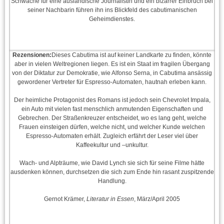
Schwäche für eine ausländische Journalistin und ein bizarrer Einbruch bei
seiner Nachbarin führen ihn ins Blickfeld des cabutimanischen
Geheimdienstes.
Rezensionen:
Dieses Cabutima ist auf keiner Landkarte zu finden, könnte
aber in vielen Weltregionen liegen. Es ist ein Staat im fragilen Übergang
von der Diktatur zur Demokratie, wie Alfonso Serna, in Cabutima ansässig
gewordener Vertreter für Espresso-Automaten, hautnah erleben kann.
Der heimliche Protagonist des Romans ist jedoch sein Chevrolet Impala,
ein Auto mit vielen fast menschlich anmuten­den Eigenschaften und
Gebrechen. Der Straßenkreuzer entscheidet, wo es lang geht, welche
Frauen einsteigen dürfen, welche nicht, und welcher Kunde welchen
Espresso-Auto­ma­­ten erhält. Zugleich erfährt der Leser viel über
Kaffeekultur und –unkultur.
Wach- und Alpträume, wie David Lynch sie sich für seine Filme hätte
ausdenken können, durchsetzen die sich zum Ende hin rasant zuspitzende
Handlung.
Gernot Krämer,
Literatur in Essen
, März/April 2005