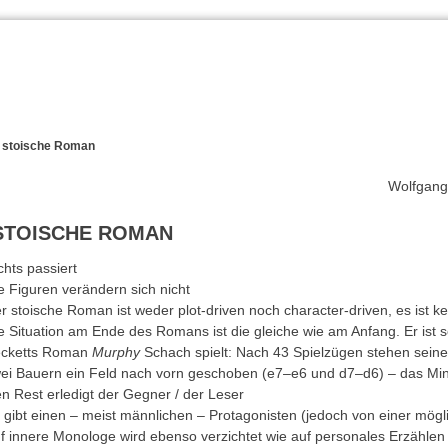
r stoische Roman
Wolfgang
STOISCHE ROMAN
chts passiert
e Figuren verändern sich nicht
r stoische Roman ist weder plot-driven noch character-driven, es ist 
e Situation am Ende des Romans ist die gleiche wie am Anfang. Er ist 
cketts Roman
Murphy
Schach spielt: Nach 43 Spielzügen stehen seine F
ei Bauern ein Feld nach vorn geschoben (e7–e6 und d7–d6) – das Min
n Rest erledigt der Gegner / der Leser
 gibt einen – meist männlichen – Protagonisten (jedoch von einer mögl
f innere Monologe wird ebenso verzichtet wie auf personales Erzählen