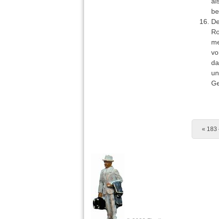
al
be
De
Ro
me
vo
da
un
Ge
Post 
«
183 