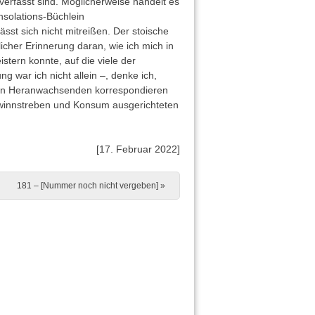
verfasst sind. Möglicherweise handelt es
solations-Büchlein
sst sich nicht mitreißen. Der stoische
cher Erinnerung daran, wie ich mich in
tern konnte, auf die viele der
 war ich nicht allein –, denke ich,
t von Heranwachsenden korrespondieren
winnstreben und Konsum ausgerichteten
[17. Februar 2022]
181 – [Nummer noch nicht vergeben]
»