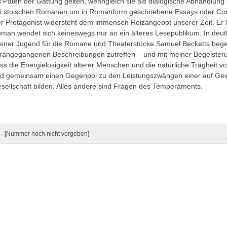
s Paten der Gattung gelten, wenngleich sie als dialogische Abhandlung 
i stoischen Romanen um in Romanform geschriebene Essays oder Con
r Protagonist widersteht dem immensen Reizangebot unserer Zeit. Er lä
man wendet sich keineswegs nur an ein älteres Lesepublikum. In deutli
iner Jugend für die Romane und Theaterstücke Samuel Becketts begeis
rangegangenen Beschreibungen zutreffen – und mit meiner Begeisterung
ss die Energielosigkeit älterer Menschen und die natürliche Träghei
d gemeinsam einen Gegenpol zu den Leistungszwängen einer auf Ge
sellschaft bilden. Alles andere sind Fragen des Temperaments.
navigation
– [Nummer noch nicht vergeben]