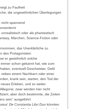
neigt zu Faulheit
prache, die ungewöhnlichen Überlegungen
t nicht spannend
ennenlernt
nrealistisch oder als phantastisch
ntasy, Märchen, Science-Fiction oder
ernommen, das Unerklärliche zu
en des Protagonisten
ei er gewöhnlich solche
t immer schon gekannt hat, wie zum
 haben, eventuell Geschwister, Geld
, neben einem Nachbarn oder einer
erden, krank sein, warten, den Tod der
neues Erleben, und so weiter.
llegorie; zwar werden hier nicht
ifiziert, aber doch bestimmte, die Zeiten
ers sein“ ausgeführt
psius‘
De Constantia Libri Duo
könnten