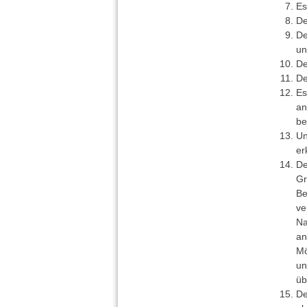
Es
De
De
un
De
De
Es
an
be
Un
er
De
Gr
Be
ve
Na
an
Mö
un
üb
De