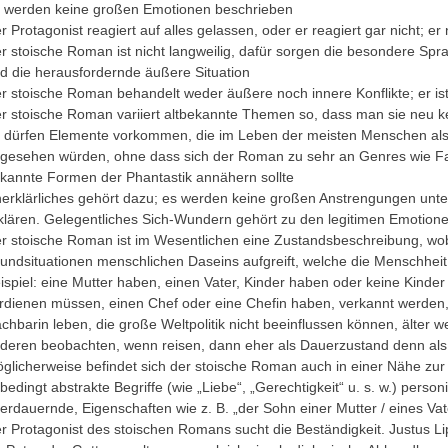
 werden keine großen Emotionen beschrieben
r Protagonist reagiert auf alles gelassen, oder er reagiert gar nicht; er 
r stoische Roman ist nicht langweilig, dafür sorgen die besondere S
d die herausfordernde äußere Situation
r stoische Roman behandelt weder äußere noch innere Konflikte; er is
r stoische Roman variiert altbekannte Themen so, dass man sie neu k
 dürfen Elemente vorkommen, die im Leben der meisten Menschen als u
gesehen würden, ohne dass sich der Roman zu sehr an Genres wie Fa
kannte Formen der Phantastik annähern sollte
erklärliches gehört dazu; es werden keine großen Anstrengungen unt
klären. Gelegentliches Sich-Wundern gehört zu den legitimen Emotion
r stoische Roman ist im Wesentlichen eine Zustandsbeschreibung, wob
undsituationen menschlichen Daseins aufgreift, welche die Menschhei
ispiel: eine Mutter haben, einen Vater, Kinder haben oder keine Kinder
rdienen müssen, einen Chef oder eine Chefin haben, verkannt werden
chbarin leben, die große Weltpolitik nicht beeinflussen können, älter w
deren beobachten, wenn reisen, dann eher als Dauerzustand denn als 
glicherweise befindet sich der stoische Roman auch in einer Nähe zur A
bedingt abstrakte Begriffe (wie „Liebe“, „Gerechtigkeit“ u. s. w.) person
erdauernde, Eigenschaften wie z. B. „der Sohn einer Mutter / eines Vat
r Protagonist des stoischen Romans sucht die Beständigkeit. Justus Li